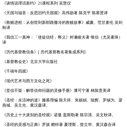
《谈情说理话新约》21课程系列 吴慧仪
《天国与福音：反思旧约天国观》高伟勋著 陈克平 陈慕贤译
《救赎进程：从创世到新耶路撒冷的救赎故事》威廉。范甘麦伦 吴剑
秋译
《我信三一真神：「使徒信经」释义》村濑俊夫著 唯信（尤吴素珠）
译
《历代基督教信条》[ 历代基督教名著集成系列]
《基督教会史》北京大学出版社
《千禧年四观》
《现代艺术与西方文化之死》
《坚信不疑：解答信仰问题的灵修手册》潘可宁著 林陈贵美译
《圣经：永活神的道》滕慕理编 陈天祥、朱丽娟、陆辉、罗锡为、梁
燕城、吴主光、黄汉森译。
《历史上十大派别的圣经观》诺曼.盖斯勒著 陈宗清、吴文秋译。
《圣经的灵感与正典》罗拔.赖特著 夏理斯，曾立华、黄汉森合译