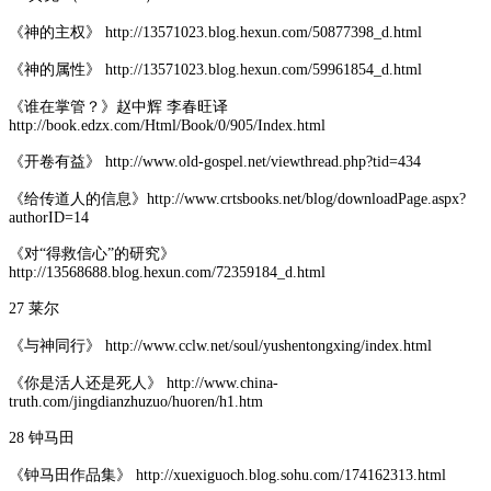
《神的主权》 http://13571023.blog.hexun.com/50877398_d.html
《神的属性》 http://13571023.blog.hexun.com/59961854_d.html
《谁在掌管？》赵中辉 李春旺译
http://book.edzx.com/Html/Book/0/905/Index.html
《开卷有益》 http://www.old-gospel.net/viewthread.php?tid=434
《给传道人的信息》http://www.crtsbooks.net/blog/downloadPage.aspx?
authorID=14
《对“得救信心”的研究》
http://13568688.blog.hexun.com/72359184_d.html
27 莱尔
《与神同行》 http://www.cclw.net/soul/yushentongxing/index.html
《你是活人还是死人》 http://www.china-
truth.com/jingdianzhuzuo/huoren/h1.htm
28 钟马田
《钟马田作品集》 http://xuexiguoch.blog.sohu.com/174162313.html