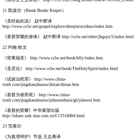
21 凯波尔（Rienk Bouke Kuiper）
《圣经如此说》 赵中辉译
http://www.cclw.net/gospel/explore/shenjinrucishuo/index.htm
《基督荣耀的身体》 赵中辉译 http://cclw.net/other/jhgrpx/5/index.html
22 约翰.欧文
《背离福音》 http://www.cclw.net/book/blfy/index.htm
《圣灵论》 http://www.cclw.net/book/TheHolySpirit/index.html
《试探治死罪》 http://www.china-
truth.com/jingdianzhuzuo/shitan/shitan.htm
《基督为谁而死》 http://www.china-
truth.com/jingdianzhuzuo/jiduweishuisi/gb/jiduwei.htm
《基督的荣耀》中华展望出版
http://ishare.iask.sina.com.cn/f/13516004.html
23 范泰尔
《为真理辩护》节选 王志勇译