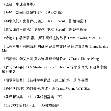
《圣经：串珠注释本》
《圣经：新国际版研读本》《圣经新释》
《神学入门》史普罗/史鲍尔（R.C. Sproul）著 姚锦燊译
《教我如何不信祂》 史鲍尔（R.C. Sproul）著 赵中辉译
《诗篇》荻谷巴著 廖广源译 研经进阶丛书 Trans. Kwong-Yuen Liu.
《以弗所书》弗朗西斯 贝殊著 武黄亦文译 研经进阶丛书 Trans. Elaine
Mo.
《启示录》华艾文著 黄以连译 研经进阶丛书 Trans. Elaine Wong.
《罗马书释要》D.N.Steele & Curis C.Thomas 等著 宋华忠译 改革宗翻
译社出版
《启示录注释》信徒神学教育丛书 第三部 第一册 陈喜恩
《释经学原理》柏何夫著.萧维元译 Trans. Wayne W.Y. Siao.
《圣经新辞典—上》《圣经新辞典—下》
《当代神学辞典》- 上 .下 杨牧谷编译