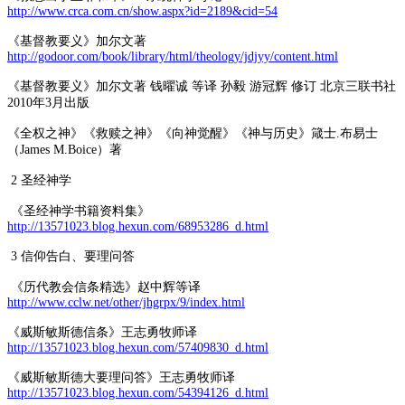
http://www.crca.com.cn/show.aspx?id=2189&cid=54
《基督教要义》加尔文著
http://godoor.com/book/library/html/theology/jdjyy/content.html
《基督教要义》加尔文著 钱曜诚 等译 孙毅 游冠辉 修订 北京三联书社
2010年3月出版
《全权之神》《救赎之神》《向神觉醒》《神与历史》箴士.布易士
（James M.Boice）著
2 圣经神学
《圣经神学书籍资料集》
http://13571023.blog.hexun.com/68953286_d.html
3 信仰告白、要理问答
《历代教会信条精选》赵中辉等译
http://www.cclw.net/other/jhgrpx/9/index.html
《威斯敏斯德信条》王志勇牧师译
http://13571023.blog.hexun.com/57409830_d.html
《威斯敏斯德大要理问答》王志勇牧师译
http://13571023.blog.hexun.com/54394126_d.html