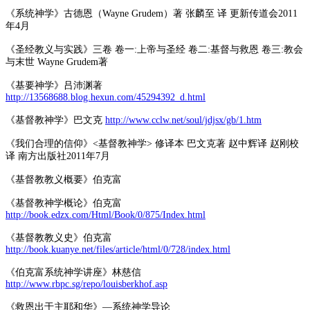
《系统神学》古德恩（Wayne Grudem）著 张麟至 译 更新传道会2011
年4月
《圣经教义与实践》三卷 卷一:上帝与圣经 卷二:基督与救恩 卷三:教会
与末世 Wayne Grudem著
《基要神学》吕沛渊著
http://13568688.blog.hexun.com/45294392_d.html
《基督教神学》巴文克
http://www.cclw.net/soul/jdjsx/gb/1.htm
《我们合理的信仰》<基督教神学> 修译本 巴文克著 赵中辉译 赵刚校
译 南方出版社2011年7月
《基督教教义概要》伯克富
《基督教神学概论》伯克富
http://book.edzx.com/Html/Book/0/875/Index.html
《基督教教义史》伯克富
http://book.kuanye.net/files/article/html/0/728/index.html
《伯克富系统神学讲座》林慈信
http://www.rbpc.sg/repo/louisberkhof.asp
《救恩出于主耶和华》—系统神学导论