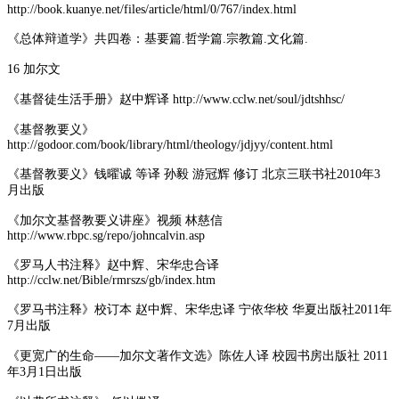
http://book.kuanye.net/files/article/html/0/767/index.html
《总体辩道学》共四卷：基要篇.哲学篇.宗教篇.文化篇.
16 加尔文
《基督徒生活手册》赵中辉译 http://www.cclw.net/soul/jdtshhsc/
《基督教要义》
http://godoor.com/book/library/html/theology/jdjyy/content.html
《基督教要义》钱曜诚 等译 孙毅 游冠辉 修订 北京三联书社2010年3
月出版
《加尔文基督教要义讲座》视频 林慈信
http://www.rbpc.sg/repo/johncalvin.asp
《罗马人书注释》赵中辉、宋华忠合译
http://cclw.net/Bible/rmrszs/gb/index.htm
《罗马书注释》校订本 赵中辉、宋华忠译 宁依华校 华夏出版社2011年
7月出版
《更宽广的生命——加尔文著作文选》陈佐人译 校园书房出版社 2011
年3月1日出版