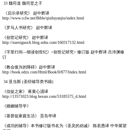
33 魏司道 魏司坚之子
《启示录研究》 赵中辉译
http://www.cclw.net/Bible/qisiluyanjiu/index.html
《罗马人书研究》 赵中辉译
《创世记研究》 赵中辉译
http://xuexiguoch.blog.sohu.com/160317132.html
《字里行间—细读创世纪》<创世记研究> 修订版 赵中辉译 吕沛渊修
订
《教会復兴的障碍》赵中辉译
http://book.edzx.com/Html/Book/0/877/Index.html
34 亚当斯 (圣经辅导类书籍)
《信徒之家》 蒋黄心湄译
http://13571023.blog.hexun.com/53185575_d.html
《婚姻辅导学》
《基督徒家庭生活》 贡岛华译
《成功的辅导》本书修订版书名为《圣灵的劝诫》 陈若愚译 中华展望