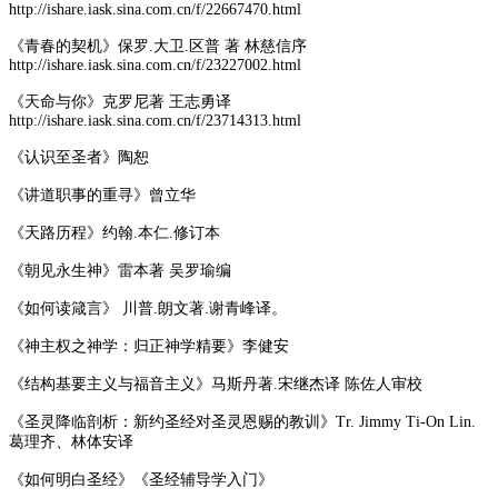
http://ishare.iask.sina.com.cn/f/22667470.html
《青春的契机》保罗.大卫.区普 著 林慈信序
http://ishare.iask.sina.com.cn/f/23227002.html
《天命与你》克罗尼著 王志勇译
http://ishare.iask.sina.com.cn/f/23714313.html
《认识至圣者》陶恕
《讲道职事的重寻》曾立华
《天路历程》约翰.本仁.修订本
《朝见永生神》雷本著 吴罗瑜编
《如何读箴言》 川普.朗文著.谢青峰译。
《神主权之神学：归正神学精要》李健安
《结构基要主义与福音主义》马斯丹著.宋继杰译 陈佐人审校
《圣灵降临剖析：新约圣经对圣灵恩赐的教训》Tr. Jimmy Ti-On Lin.
葛理齐、林体安译
《如何明白圣经》《圣经辅导学入门》