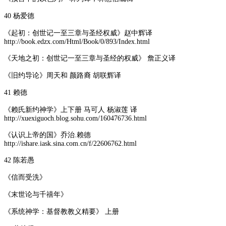
40 杨爱德
《起初：创世记一至三章与圣经权威》赵中辉译
http://book.edzx.com/Html/Book/0/893/Index.html
《天地之初：创世记一至三章与圣经的权威》 詹正义译
《旧约导论》周天和 颜路裔 胡联辉译
41 赖德
《赖氏新约神学》上下册 马可人 杨淑莲 译
http://xuexiguoch.blog.sohu.com/160476736.html
《认识上帝的国》乔治.赖德
http://ishare.iask.sina.com.cn/f/22606762.html
42 陈若愚
《信而受洗》
《末世论与千禧年》
《系统神学：基督教教义精要》 上册