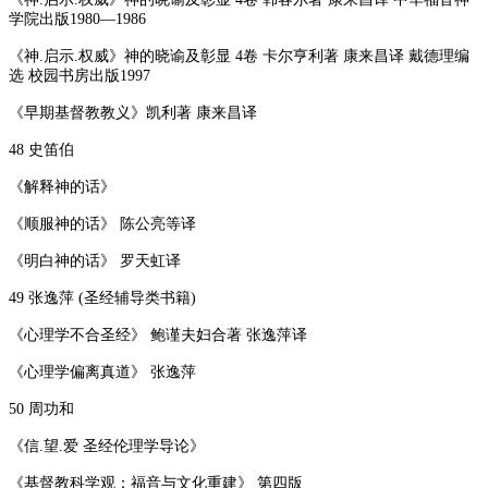
学院出版1980—1986
《神.启示.权威》神的晓谕及彰显 4卷 卡尔亨利著 康来昌译 戴德理编
选 校园书房出版1997
《早期基督教教义》凯利著 康来昌译
48 史笛伯
《解释神的话》
《顺服神的话》 陈公亮等译
《明白神的话》 罗天虹译
49 张逸萍 (圣经辅导类书籍)
《心理学不合圣经》 鲍谨夫妇合著 张逸萍译
《心理学偏离真道》 张逸萍
50 周功和
《信.望.爱 圣经伦理学导论》
《基督教科学观：福音与文化重建》 第四版