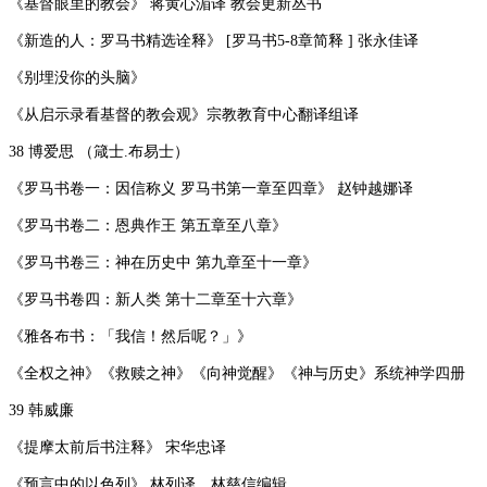
《基督眼里的教会》 蒋黄心湄译 教会更新丛书
《新造的人：罗马书精选诠释》 [罗马书5-8章简释 ] 张永佳译
《别埋没你的头脑》
《从启示录看基督的教会观》宗教教育中心翻译组译
38 博爱思 （箴士.布易士）
《罗马书卷一：因信称义 罗马书第一章至四章》 赵钟越娜译
《罗马书卷二：恩典作王 第五章至八章》
《罗马书卷三：神在历史中 第九章至十一章》
《罗马书卷四：新人类 第十二章至十六章》
《雅各布书：「我信！然后呢？」》
《全权之神》《救赎之神》《向神觉醒》《神与历史》系统神学四册
39 韩威廉
《提摩太前后书注释》 宋华忠译
《预言中的以色列》 林列译，林慈信编辑