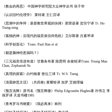
《教会的再思》 中国神学研究院大众神学丛书 张子华
《认识旧约伦理学》 莱特著 王仁芬译
《思潮中的争辩：基督教世界观的抉择》那荣诺著 贺宗宁译 Tr. Ho
Tsung-ning.
《孤独的神：后现代的福音派信仰危机》卫尔斯著 吕素琴译
《科学创造论》 Trans. Paul Han et al.
《都是脑神经惹祸吗？》
《三元福音倍进布道》甘雅各布著 陈恩明 余俊铨译Trans. Young Man
Chan, Zephaniah Yu
《真理的探索》白约翰著 曾位三译 Tr. W.S. Tseng.
《清晨静思主话》（共四卷) 黄耀铨译 加罗.艾德理编
《预言浅释》原书名《预言释微》Philip Edgcumbe Hughes著 许伟立 李
保罗译 天道书楼1981
《查考罗马书纲要》《我必再来》林列