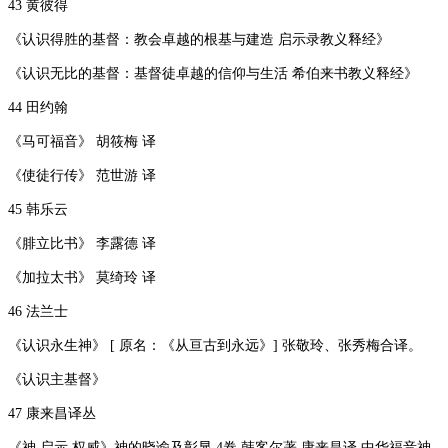
43 黄彼得
《认识得胜的基督：教会卓越的根基与建造 启示录教义释经》
《认识无比的基督：基督徒卓越的信仰与生活 希伯来书教义释经》
44 田约翰
《马可福音》 胡筱梅 译
《使徒行传》 范世游 译
45 韩乐云
《腓立比书》 李露德 译
《加拉太书》 莫绮玲 译
46 法兰士
《认识永生神》 [ 原名：《从亘古到永远》] 张敬玲、张秀梅合译。
《认识主基督》
47 康来昌译丛
《神.启示.权威》神的晓谕及彰显 4卷 韩客尔著 康来昌译 中华福音神