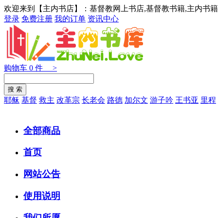
欢迎来到【主内书店】：基督教网上书店,基督教书籍,主内书籍
登录
免费注册
我的订单
资讯中心
购物车
0
件 >
耶稣
基督
救主
改革宗
长老会
路德
加尔文
游子吟
王书亚
里程
全部商品
首页
网站公告
使用说明
我们所愿