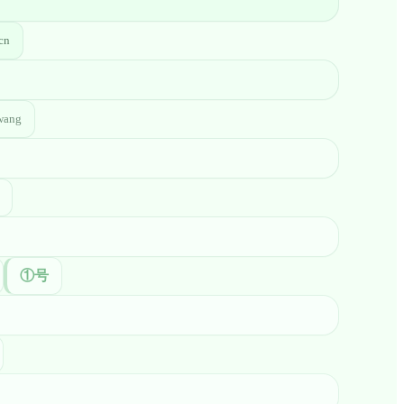
cn
wang
①号