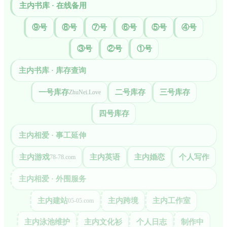
主内书库 · 在线备用
⑨号
⑧号
⑦号
⑥号
⑤号
④号
③号
②号
①号
主内书库 · 库存查询
一号库存
二号库存
三号库存
ZhuNei.Love
四号库存
主内相爱 · 事工延伸
主内游戏
主内英语
主内婚恋
个人写作
78-78.com
主内相爱 · 外围服务
主内建站
主内跨境
主内工作室
05-05.com
主内泳池维护
主内文化衫
个人日志
制作中