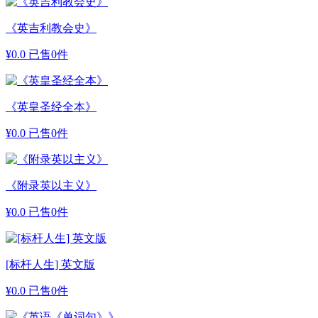
《英吉利教会史》
¥
0.0
已售0件
《英皇圣经全本》
¥
0.0
已售0件
《附录英以主义》
¥
0.0
已售0件
[标杆人生] 英文版
¥
0.0
已售0件