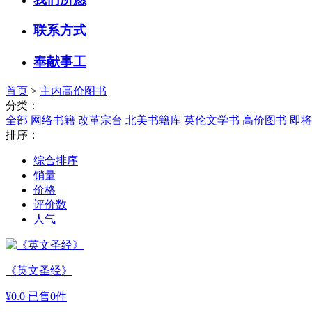
联系方式
奉献事工
首页
>
主内高价图书
分类：
全部
网络书籍
改革宗台
北美书籍库
英伦文学书
高价图书
即将
排序：
综合排序
销量
价格
评价数
人气
《英文圣经》
¥
0.0
已售0件