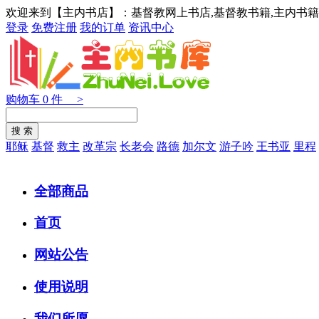
欢迎来到【主内书店】：基督教网上书店,基督教书籍,主内书籍
登录
免费注册
我的订单
资讯中心
购物车
0
件 >
耶稣
基督
救主
改革宗
长老会
路德
加尔文
游子吟
王书亚
里程
全部商品
首页
网站公告
使用说明
我们所愿