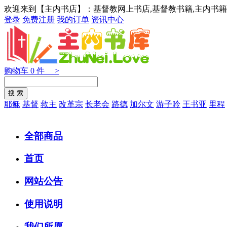
欢迎来到【主内书店】：基督教网上书店,基督教书籍,主内书籍
登录
免费注册
我的订单
资讯中心
购物车
0
件 >
耶稣
基督
救主
改革宗
长老会
路德
加尔文
游子吟
王书亚
里程
全部商品
首页
网站公告
使用说明
我们所愿