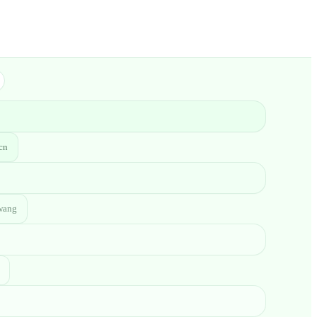
cn
wang