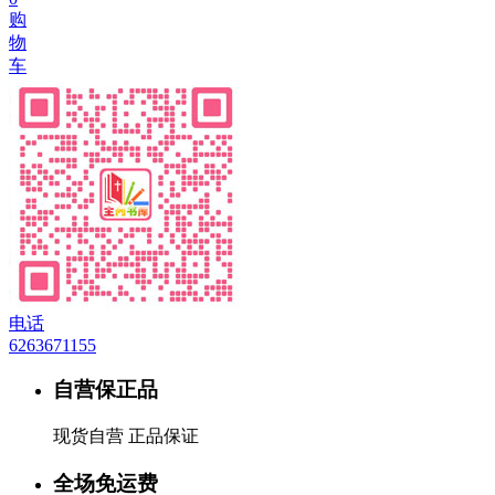
购
物
车
电话
6263671155
自营保正品
现货自营 正品保证
全场免运费