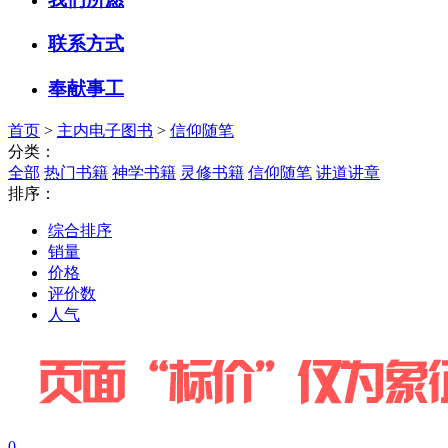
联系方式
奉献事工
首页
>
主内电子图书
>
信仰随笔
分类：
全部
热门书籍
神学书籍
灵修书籍
信仰随笔
讲道讲章
排序：
综合排序
销量
价格
评价数
人气
0