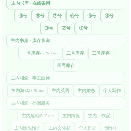
主内书库 · 在线备用
⑨号
⑧号
⑦号
⑥号
⑤号
④号
③号
②号
①号
主内书库 · 库存查询
一号库存
二号库存
三号库存
ZhuNei.Love
四号库存
主内相爱 · 事工延伸
主内游戏
主内英语
主内婚恋
个人写作
78-78.com
主内相爱 · 外围服务
主内建站
主内跨境
主内工作室
05-05.com
主内泳池维护
主内文化衫
个人日志
制作中