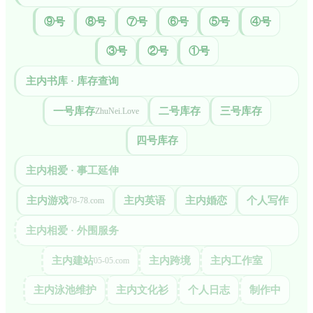
⑨号
⑧号
⑦号
⑥号
⑤号
④号
③号
②号
①号
主内书库 · 库存查询
一号库存
二号库存
三号库存
ZhuNei.Love
四号库存
主内相爱 · 事工延伸
主内游戏
主内英语
主内婚恋
个人写作
78-78.com
主内相爱 · 外围服务
主内建站
主内跨境
主内工作室
05-05.com
主内泳池维护
主内文化衫
个人日志
制作中