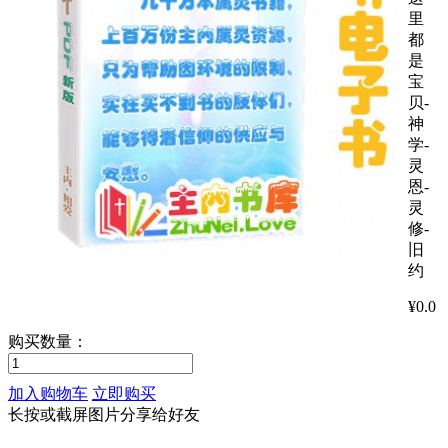
里
都
是
宝
贝-
神
学-
灵
恩-
灵
修-
旧
约
¥
0.0
购买数量：
加入购物车
立即购买
长按或截屏图片分享给好友