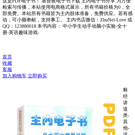
这是PDF电子书！ 基督教电子书下载 主内电子书分享 为方便
检索与传播，本站使用电商格式展示，所有书籍价格为0，全
部免费。本站所有书籍皆为主内肢体准备，免费供应。若有感
动，可小额奉献，支持事工。 主内书店微信：ZhuNei-Love 或
QQ：123880018 本书内容： 中小学生动手动脑小实验-全十
册-英语趣味游戏-
首页
收藏
客服
加入购物车
立即购买
释
经
讲
道
类-
其
他-
这