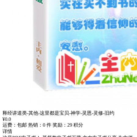
释经讲道类-其他-这里都是宝贝-神学-灵恩-灵修-旧约
¥
0.0
运费：包邮
热销：0 件
奖励：29 积分
详情