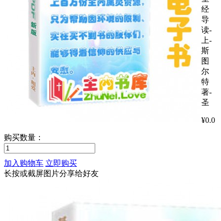
经
导
读-
上-
斯
图
尔
特
著-
圣
¥
0.0
购买数量：
加入购物车
立即购买
长按或截屏图片分享给好友