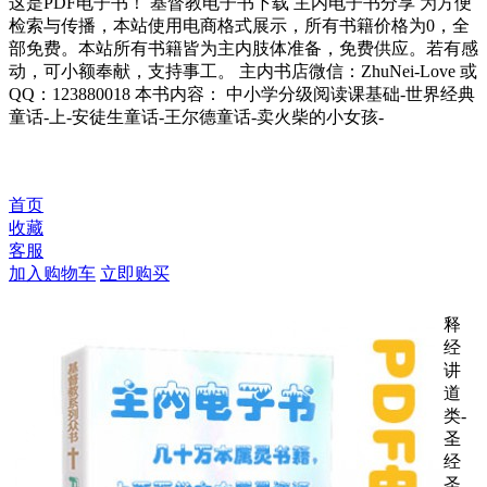
这是PDF电子书！ 基督教电子书下载 主内电子书分享 为方便
检索与传播，本站使用电商格式展示，所有书籍价格为0，全
部免费。本站所有书籍皆为主内肢体准备，免费供应。若有感
动，可小额奉献，支持事工。 主内书店微信：ZhuNei-Love 或
QQ：123880018 本书内容： 中小学分级阅读课基础-世界经典
童话-上-安徒生童话-王尔德童话-卖火柴的小女孩-
首页
收藏
客服
加入购物车
立即购买
释
经
讲
道
类-
圣
经
圣