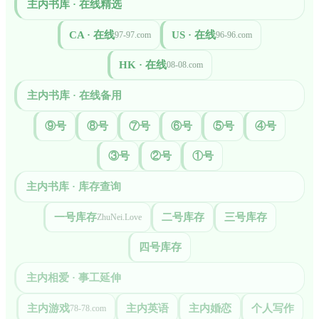
主内书库 · 在线精选
CA · 在线
US · 在线
97-97.com
96-96.com
HK · 在线
08-08.com
主内书库 · 在线备用
⑨号
⑧号
⑦号
⑥号
⑤号
④号
③号
②号
①号
主内书库 · 库存查询
一号库存
二号库存
三号库存
ZhuNei.Love
四号库存
主内相爱 · 事工延伸
主内游戏
主内英语
主内婚恋
个人写作
78-78.com