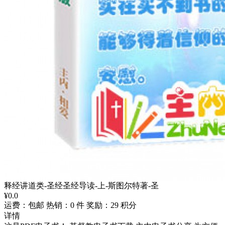
释经讲道类-圣经圣经导读-上-斯图尔特著-圣
¥
0.0
运费：包邮
热销：0 件
奖励：29 积分
详情