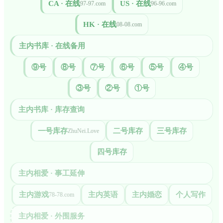
CA · 在线
US · 在线
97-97.com
96-96.com
HK · 在线
08-08.com
主内书库 · 在线备用
⑨号
⑧号
⑦号
⑥号
⑤号
④号
③号
②号
①号
主内书库 · 库存查询
一号库存
二号库存
三号库存
ZhuNei.Love
四号库存
主内相爱 · 事工延伸
主内游戏
主内英语
主内婚恋
个人写作
78-78.com
主内相爱 · 外围服务