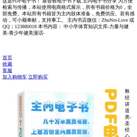
这是PDF电子书！ 基督教电子书下载 主内电子书分享 为方便
检索与传播，本站使用电商格式展示，所有书籍价格为0，全
部免费。本站所有书籍皆为主内肢体准备，免费供应。若有感
动，可小额奉献，支持事工。 主内书店微信：ZhuNei-Love 或
QQ：123880018 本书内容： 中小学体育知识文库-力量与健
美-青少年健美漫话-
首页
收藏
客服
加入购物车
立即购买
释
经
讲
道
类-
圣
经
心