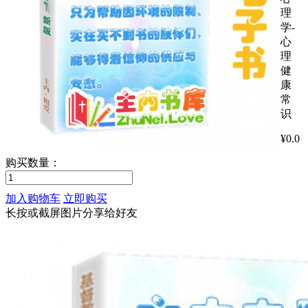
理
学-
心
理
健
康
常
识
¥
0.0
购买数量：
加入购物车
立即购买
长按或截屏图片分享给好友