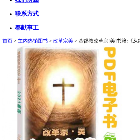
联系方式
奉献事工
首页
>
主内热销图书
>
改革宗美
> 基督教改革宗[美]书籍:《从约翰福音看恩