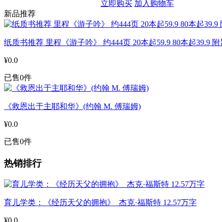
立即购买
加入购物车
新品推荐
纸质书推荐 里程《游子吟》 约444页 20本起59.9 80本起39.9
¥0.0
已售0件
《救恩出于主耶和华》(约翰 M. 傅瑞姆)
¥0.0
已售0件
热销排行
育儿学类：《经历天父的拥抱》 杰克·福斯特 12.57万字
¥0.0