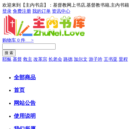
欢迎来到【主内书店】：基督教网上书店,基督教书籍,主内书籍
登录
免费注册
我的订单
资讯中心
购物车
0
件 >
耶稣
基督
救主
改革宗
长老会
路德
加尔文
游子吟
王书亚
里程
全部商品
首页
网站公告
使用说明
我们所愿