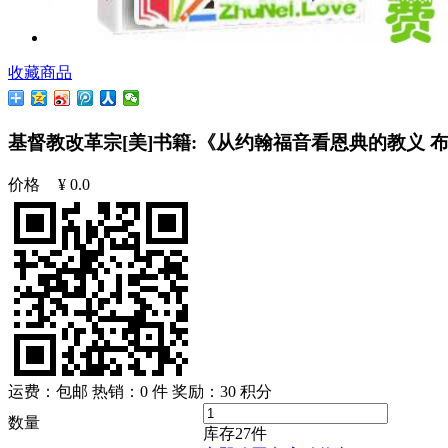
收藏商品
基督教改革宗[美]书籍:《从约翰福音看恩典的教义 布鲁斯?史督华 》《T
价格
¥
0.0
运费：包邮
热销：0 件
奖励：
30
积分
数量
库存
27
件