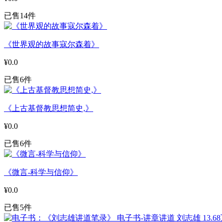
已售14件
《世界观的故事寇尔森着》
¥0.0
已售6件
《上古基督教思想简史,》
¥0.0
已售6件
《微言-科学与信仰》
¥0.0
已售5件