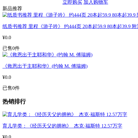
立即购买
加入购物车
新品推荐
纸质书推荐 里程《游子吟》 约444页 20本起59.9 80本起39.9
¥0.0
已售0件
《救恩出于主耶和华》(约翰 M. 傅瑞姆)
¥0.0
已售0件
热销排行
育儿学类：《经历天父的拥抱》 杰克·福斯特 12.57万字
¥0.0