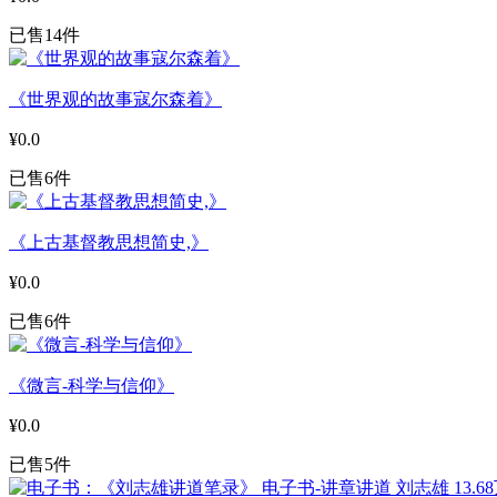
已售14件
《世界观的故事寇尔森着》
¥0.0
已售6件
《上古基督教思想简史,》
¥0.0
已售6件
《微言-科学与信仰》
¥0.0
已售5件