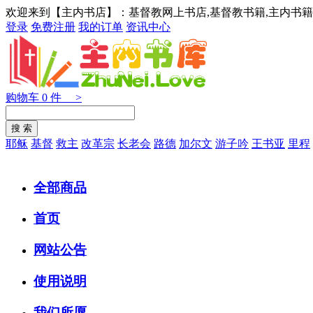
欢迎来到【主内书店】：基督教网上书店,基督教书籍,主内书籍
登录
免费注册
我的订单
资讯中心
购物车
0
件 >
耶稣
基督
救主
改革宗
长老会
路德
加尔文
游子吟
王书亚
里程
全部商品
首页
网站公告
使用说明
我们所愿