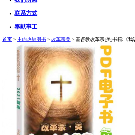
联系方式
奉献事工
首页
>
主内热销图书
>
改革宗美
> 基督教改革宗[美]书籍:《我该如何培养