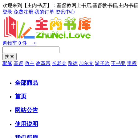
欢迎来到【主内书店】：基督教网上书店,基督教书籍,主内书籍
登录
免费注册
我的订单
资讯中心
购物车
0
件 >
耶稣
基督
救主
改革宗
长老会
路德
加尔文
游子吟
王书亚
里程
全部商品
首页
网站公告
使用说明
我们所愿