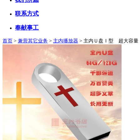
联系方式
奉献事工
首页
>
兼营其它业务
>
主内播放器
> 主内Ｕ盘Ｉ型 超大容