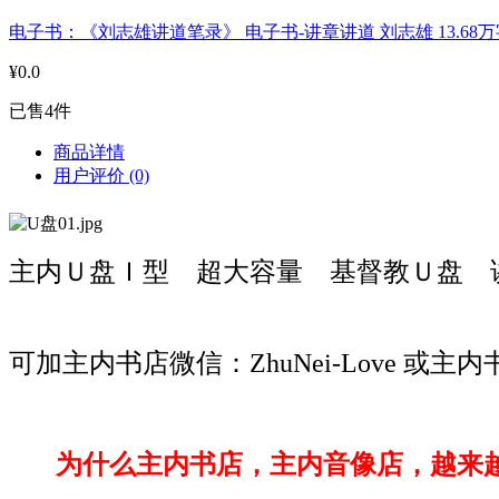
电子书：《刘志雄讲道笔录》 电子书-讲章讲道 刘志雄 13.68万
¥0.0
已售4件
商品详情
用户评价
(0)
主内Ｕ盘Ｉ型 超大容量 基督教Ｕ盘 
可加主内书店微信：ZhuNei-Love 或主内书店
为什么主内书店，主内音像店，越来越