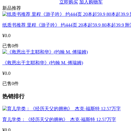
立即购买
加入购物车
新品推荐
纸质书推荐 里程《游子吟》 约444页 20本起59.9 80本起39.9
¥0.0
已售0件
《救恩出于主耶和华》(约翰 M. 傅瑞姆)
¥0.0
已售0件
热销排行
育儿学类：《经历天父的拥抱》 杰克·福斯特 12.57万字
¥0.0