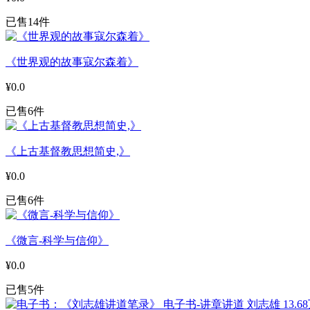
已售14件
《世界观的故事寇尔森着》
¥0.0
已售6件
《上古基督教思想简史,》
¥0.0
已售6件
《微言-科学与信仰》
¥0.0
已售5件