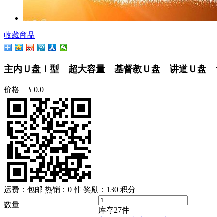
收藏商品
主内Ｕ盘Ｉ型 超大容量 基督教Ｕ盘 讲道Ｕ盘 
价格
¥
0.0
运费：包邮
热销：0 件
奖励：
130
积分
数量
库存
27
件