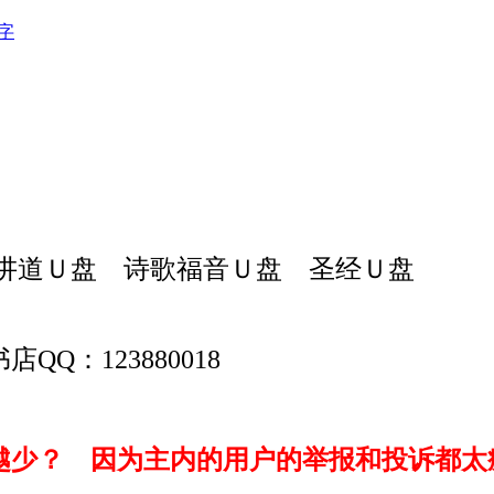
字
讲道Ｕ盘 诗歌福音Ｕ盘 圣经Ｕ盘
QQ：123880018
少？ 因为主内的用户的举报和投诉都