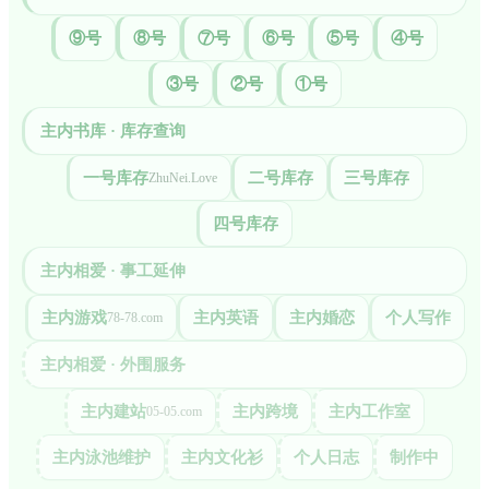
⑨号
⑧号
⑦号
⑥号
⑤号
④号
③号
②号
①号
主内书库 · 库存查询
一号库存
二号库存
三号库存
ZhuNei.Love
四号库存
主内相爱 · 事工延伸
主内游戏
主内英语
主内婚恋
个人写作
78-78.com
主内相爱 · 外围服务
主内建站
主内跨境
主内工作室
05-05.com
主内泳池维护
主内文化衫
个人日志
制作中